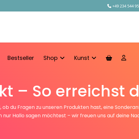
+49 234 544 95
Bestseller
Shop
Kunst
t – So erreichst 
gal, ob du Fragen zu unseren Produkten hast, eine Sondera
h nur Hallo sagen möchtest – wir freuen uns auf deine Nac