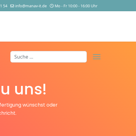
1 54
info@manav-it.de
Mo - Fr 10:00 - 16:00 Uhr
Suchen
du uns!
nfertigung wünschst oder
hricht.