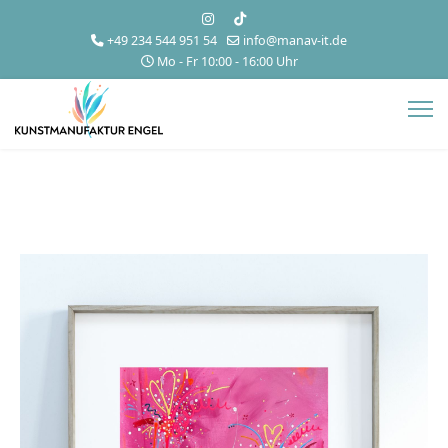
+49 234 544 951 54
info@manav-it.de
Mo - Fr 10:00 - 16:00 Uhr