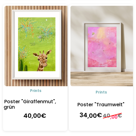
Details
Details
Prints
Prints
Poster "Giraffenmut",
Poster "Traumwelt"
grün
34
€
,00
40
,00
€
40
€
,00